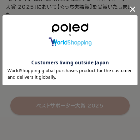
大賞 2025」において【ぐっち夫婦賞】を受賞いたしまし
た。
この度受賞した【ぐっち夫婦賞】は、子育て世代に圧倒的
支持を集める料理家のぐっち夫婦がアンバサダーとして、
5部門入賞の40商品から選出した特別賞です。日々の生
活の中で“本当に役立つ”という実感価値が評価され、こ
の度の受賞につながりました。
今後も子育て中のご家族が安心して夏を過ごせるよう製
品づくりを通じて貢献してまいります。
ベストサポーター大賞 2025