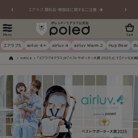
Skip to
エアラブ 類似品・模倣品に関するご注意
20
content
Menu
Cart
エアラブ5
airluv 4+
airluv 4
airluv Warm 2
Hug Bear
B
notice
「エアラブ4プラス」が「ベストサポーター大賞 2025」にて【ぐっち夫婦
Home