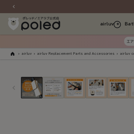
Skip to
content
airluv
Bat
エア
airluv
airluv Replacement Parts and Accessories
airluv 
Home
Skip to
product
information