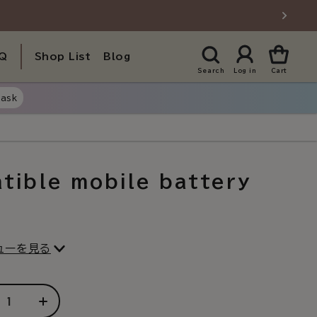
Q
Shop List
Blog
Search
Log in
Cart
ask
atible mobile battery
ューを見る
ws
rease
Increase