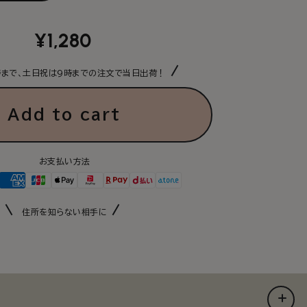
tity
quantity
for
v
airluv
Regular
¥1,280
atible
compatible
price
le
mobile
時まで、土日祝は9時までの注文で当日出荷！
ery
battery
ch
pouch
Add to cart
お支払い方法
住所を知らない相手に