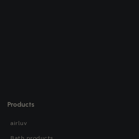
Products
airluv
Bath products