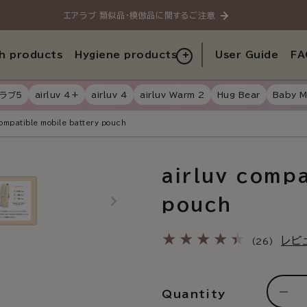
エアラブ 類似品・模倣品に関するご注意
h products
Hygiene products
User Guide
FA
ラブ5
airluv 4+
airluv 4
airluv Warm 2
Hug Bear
Baby M
compatible mobile battery pouch
airluv comp
pouch
26
レビ
(26)
total
revie
Quantity
Dec