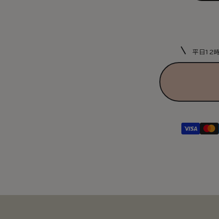
quan
for
airlu
comp
mobi
平日12
batt
pou