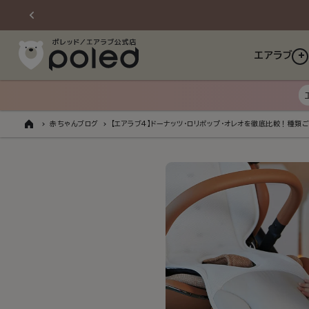
ンツに
進む
エアラブ
赤ちゃんブログ
【エアラブ4】ドーナッツ・ロリポップ・オレオを徹底比較！種類
ト
ッ
プ