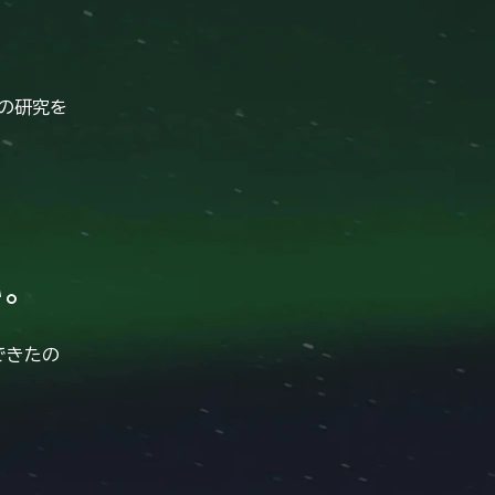
の研究を
。
できたの