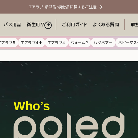
エアラブ 類似品・模倣品に関するご注意
バス用品
衛生用品
ご利用ガイド
よくある質問
取
エアラブ5
エアラブ4+
エアラブ4
ウォーム2
ハグベアー
ベビーマス
Who’s