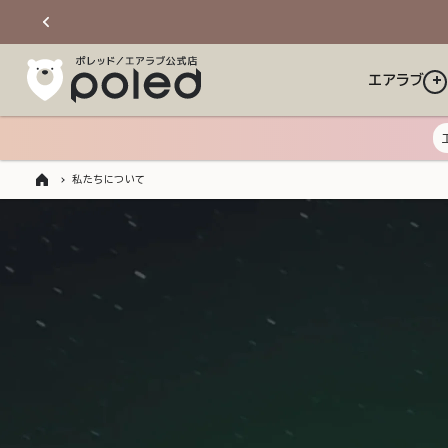
ンツに
進む
エアラブ
私たちについて
ト
ッ
プ