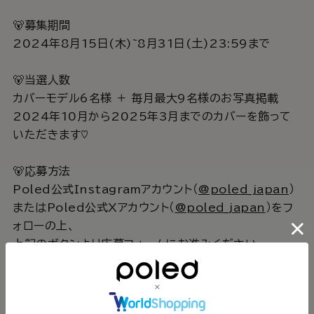
🐻募集期間
2024年8月15日(木)~8月31日(土)23:59まで
🐻当選人数
カバーモデル6名様 ＋ 毎月最大9名様のお写真掲載
2024年10月から2025年3月までのカバーを飾って
いただきます♡
🐻応募方法
Poled公式Instagramアカウント（
@poled_japan
）
またはPoled公式Xアカウント（
@poled_japan
）をフ
ォローの上、
上記のボタンより応募フォームにお進みください。
🐻当選連絡
カバーモデル当選者6名様に2024年9月中に