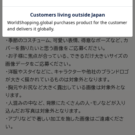
InstagramまたはXのDMにてご連絡をいたします。
毎月最大9名様のお写真掲載につきましては、個別のご
連絡はいたしません。
🐻お写真について
・季節のコスチューム、可愛い表情、得意なポーズなど、カ
バーを飾りたいと思う画像をご応募ください。
・お子様に焦点が合っている、できるだけ大きいサイズの
画像データをご応募ください。
・洋服やスタイなどに、キャラクターや他社のブランドロゴ
が大きく描かれているものは対象外となります。
・胸元やお尻など大きく露出している画像は対象外とな
ります。
・人混みの中など、背景にたくさんの人・モノなどが入り
込んだお写真は対象外となります。
・アプリなどで著しい加工を施した画像はご遠慮くださ
い。