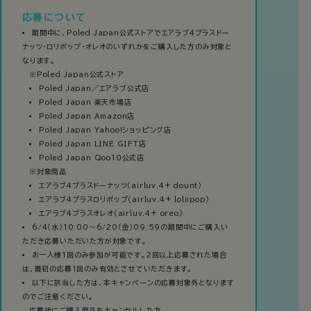
応募について
期間中に、Poled Japan公式ストアでエアラブ4プラスドー
ナッツ・ロリポップ・オレオのいずれかをご購入した方のみ対象と
なります。
※Poled Japan公式ストア
Poled Japan／エアラブ公式店
Poled Japan 楽天市場店
Poled Japan Amazon店
Poled Japan Yahoo!ショッピング店
Poled Japan LINE GIFT店
Poled Japan Qoo10公式店
※対象商品
エアラブ4プラスドーナッツ（airluv.4+ dount）
エアラブ4プラスロリポップ（airluv.4+ loliipop）
エアラブ4プラスオレオ（airluv.4+ oreo）
6/4（水）10:00～6/20（金）09:59の期間中にご購入い
ただき応募いただいた方が対象です。
お一人様1回のみ参加が可能です。2回以上応募された場合
は、最初の応募1回のみ有効とさせていただきます。
以下に該当した方は、本キャンペーンの応募対象外となります
のでご注意ください。
応募後にご購入商品をキャンセルした方