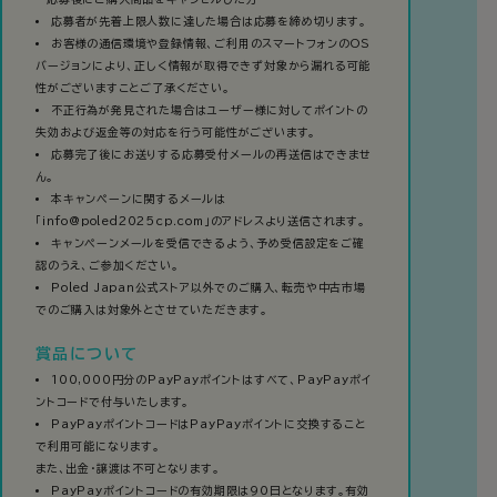
応募者が先着上限人数に達した場合は応募を締め切ります。
お客様の通信環境や登録情報、ご利用のスマートフォンのOS
バージョンにより、正しく情報が取得できず対象から漏れる可能
性がございますことご了承ください。
不正行為が発見された場合はユーザー様に対してポイントの
失効および返金等の対応を行う可能性がございます。
応募完了後にお送りする応募受付メールの再送信はできませ
ん。
本キャンペーンに関するメールは
「info@poled2025cp.com」のアドレスより送信されます。
キャンペーンメールを受信できるよう、予め受信設定をご確
認のうえ、ご参加ください。
Poled Japan公式ストア以外でのご購入、転売や中古市場
でのご購入は対象外とさせていただきます。
賞品について
100,000円分のPayPayポイントはすべて、PayPayポイ
ントコードで付与いたします。
PayPayポイントコードはPayPayポイントに交換すること
で利用可能になります。
また、出金・譲渡は不可となります。
PayPayポイントコードの有効期限は90日となります。有効