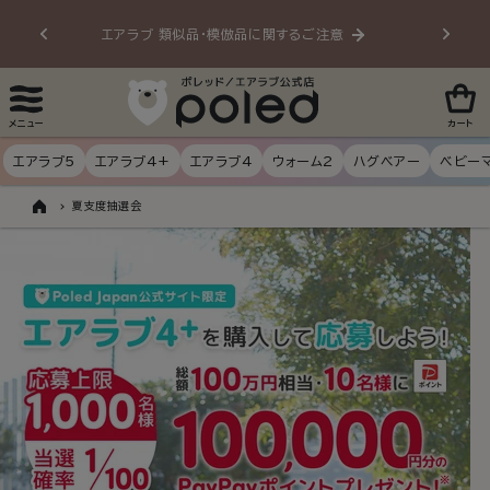
ンツに
エアラブ 類似品・模倣品に関するご注意
20
進む
メニュー
カート
エアラブ5
エアラブ4+
エアラブ4
ウォーム2
ハグベアー
ベビー
夏支度抽選会
ト
ッ
プ