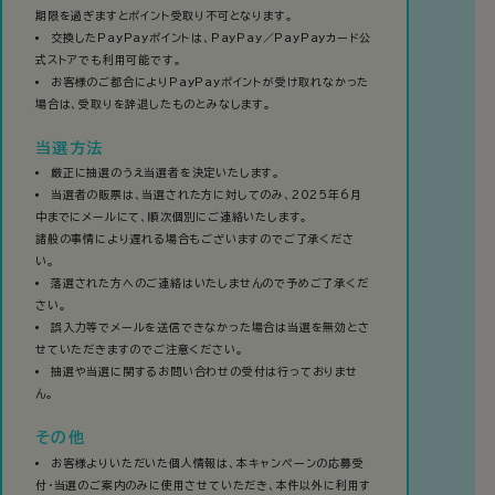
期限を過ぎますとポイント受取り不可となります。
交換したPayPayポイントは、PayPay／PayPayカード公
式ストアでも利用可能です。
お客様のご都合によりPayPayポイントが受け取れなかった
場合は、受取りを辞退したものとみなします。
当選方法
厳正に抽選のうえ当選者を決定いたします。
当選者の販票は、当選された方に対してのみ、2025年6月
中までにメールにて、順次個別にご連絡いたします。
諸般の事情により遅れる場合もございますのでご了承くださ
い。
落選された方へのご連絡はいたしませんので予めご了承くだ
さい。
誤入力等でメールを送信できなかった場合は当選を無効とさ
せていただきますのでご注意ください。
抽選や当選に関するお問い合わせの受付は行っておりませ
ん。
その他
お客様よりいただいた個人情報は、本キャンペーンの応募受
付・当選のご案内のみに使用させていただき、本件以外に利用す