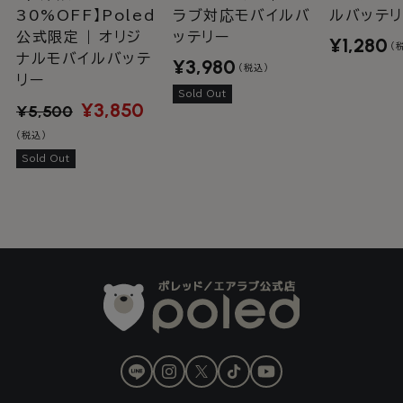
30%OFF】Poled
ラブ対応モバイルバ
ルバッテ
公式限定 | オリジ
ッテリー
¥1,280
通
（
ナルモバイルバッテ
¥3,980
通
常
（税込）
リー
常
価
Sold Out
¥3,850
通
セ
価
格
¥5,500
常
ー
格
（税込）
価
ル
Sold Out
格
価
格
LINE
Instagram
X
TikTok
YouTube
(Twitter)