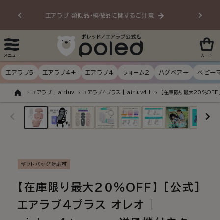
ンツに
エアラブ 類似品・模倣品に関するご注意
20
進む
メニュー
カート
エアラブ5
エアラブ4+
エアラブ4
ウォーム2
ハグベアー
ベビー
エアラブ | airluv
エアラブ4プラス | airluv4+
【在庫限り最大20％OFF】 
ト
商品情
ッ
プ
報にス
キップ
ギフトバッグ対応可
【在庫限り最大20％OFF】 [公式]
エアラブ4プラス オレオ |