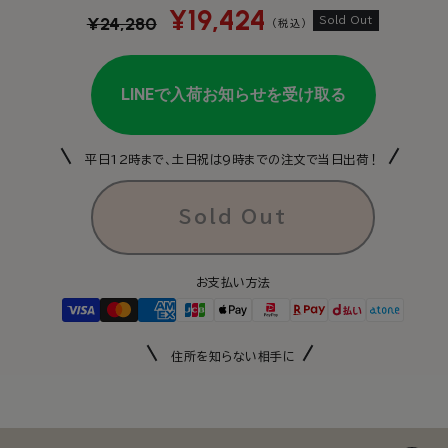
る
る
か
通
セ
¥19,424
り
か
か
り
販
¥24,280
Sold Out
（税込）
常
ー
販
販
売
最
最
売
売
で
価
ル
大
で
で
大
き
格
価
き
き
ま
20％OFF】
20％OFF】
ま
ま
せ
格
[公
せ
せ
[公
ん
ん
ん
式]
式]
平日12時まで、土日祝は9時までの注文で当日出荷！
エ
エ
ア
ア
ラ
ラ
Sold Out
ブ
ブ
4
4
プ
プ
お支払い方法
ラ
ラ
ス
ス
オ
オ
住所を知らない相手に
レ
レ
オ
オ
|
|
airluv4+
airluv4+