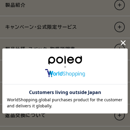
oreo
oreo
製品紹介
送
送
風
風
機
機
キャンペーン・公式限定サービス
付
付
き
き
ク
ク
製品仕様・スペック・取扱説明書
ー
ー
ル
ル
シ
シ
取付方法・お手入れ方法
ー
ー
ト
ト
の
の
注意事項
数
数
量
量
を
を
返品交換について
減
増
ら
や