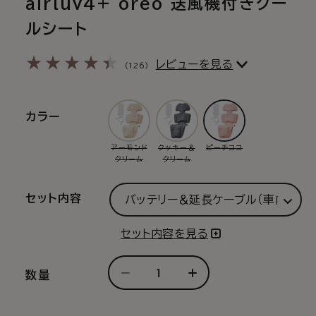
airluv4+ oreo 送風機付きクー
ルシート
126
レビューを見る
(126)
レ
ビ
ュ
ー
カラー
数
の
合
バ
アーモンド
クッキー＆
ピーチココ
計
バ
バ
リ
クリーム
クリーム
リ
リ
エ
エ
エ
ー
ー
ー
シ
セット内容
シ
シ
ョ
ョ
ョ
ン
ン
ン
は
セット内容を見る
は
は
売
売
売
り
り
り
切
切
切
れ
数量
【在
【在
れ
れ
て
庫
て
て
庫
い
い
い
る
限
限