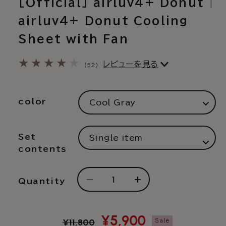
[Official] airluv4+ Donut |
airluv4+ Donut Cooling
Sheet with Fan
52
レビューを見る
(52)
total
reviews
color
Set
contents
Quantity
Decrease
Increase
quantity
quantity
for
for
[20%
[20%
Regular
Sale
¥5,900
¥11,800
Sale