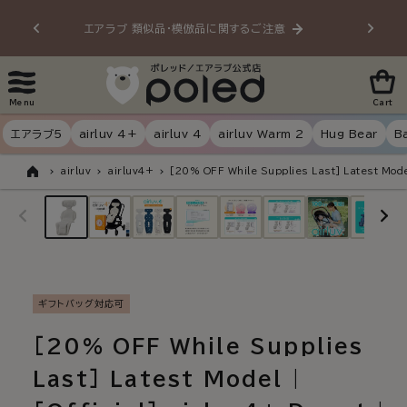
Skip to
エアラブ 類似品・模倣品に関するご注意
20
content
Menu
Cart
エアラブ5
airluv 4+
airluv 4
airluv Warm 2
Hug Bear
B
airluv
airluv4+
[20% OFF While Supplies Last] Latest Model
Home
Skip to
product
information
ギフトバッグ対応可
[20% OFF While Supplies
Last] Latest Model |