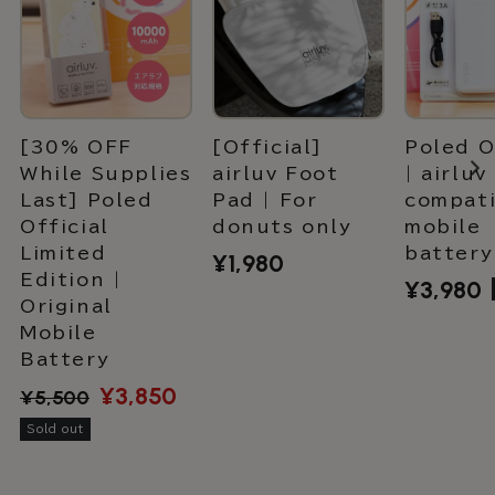
[30% OFF
[Official]
Poled O
While Supplies
airluv Foot
| airluv
Last] Poled
Pad | For
compati
Official
donuts only
mobile
Limited
battery
¥1,980
Regular
Edition |
¥3,980
price
Regular
Original
price
Mobile
Battery
¥3,850
Regular
Sale
¥5,500
price
price
Sold out