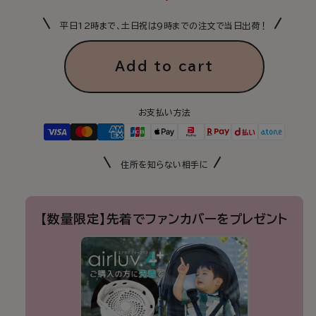
OFF
OFF
price
price
While
While
平日12時まで、土日祝は9時までの注文で当日出荷！
Supplies
Supplies
Last]
Last]
Latest
Latest
Add to cart
Model
Model
|
|
[Official]
[Official]
お支払い方法
airluv4+
airluv4+
Donut
Donut
|
|
airluv4+
airluv4+
住所を知らない相手に
Donut
Donut
Cooling
Cooling
Sheet
Sheet
【数量限定】先着でファンカバーをプレゼント
with
with
Fan
Fan